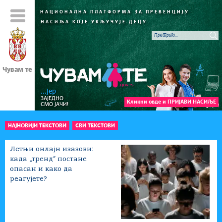
НАЦИОНАЛНА ПЛАТФОРМА
ЗА ПРЕВЕНЦИЈУ
НАСИЉА КОЈЕ УКЉУЧУЈЕ ДЕЦУ
Чувам те
...јер
ЗАЈЕДНО
Кликни овде и ПРИЈАВИ НАСИЉЕ
СМО ЈАЧИ!
НАЈНОВИЈИ ТЕКСТОВИ
СВИ ТЕКСТОВИ
Летњи онлајн изазови:
када „тренд“ постане
опасан и како да
реагујете?