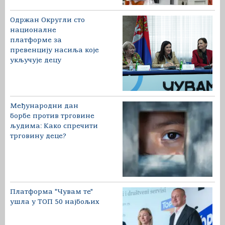
Одржан Округли сто
националне
платформе за
превенцију насиља које
укључује децу
Међународни дан
борбе против трговине
људима: Како спречити
трговину деце?
Платформа "Чувам те"
ушла у ТОП 50 најбољих