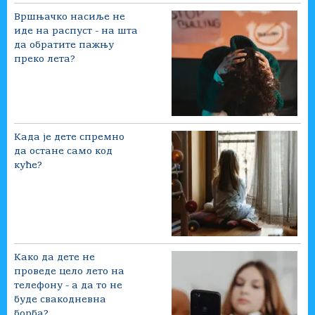
Вршњачко насиље не
иде на распуст - на шта
да обратите пажњу
преко лета?
Када је дете спремно
да остане само код
куће?
Како да дете не
проведе цело лето на
телефону - а да то не
буде свакодневна
борба?