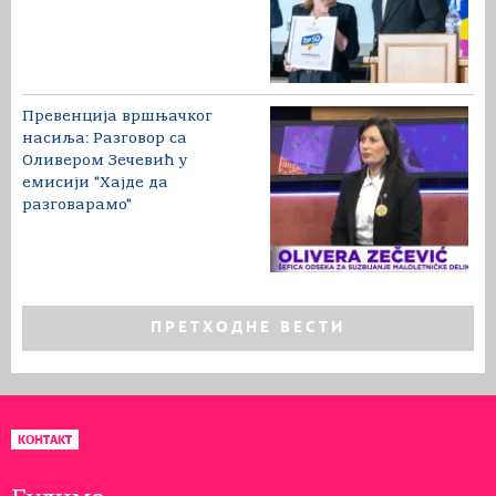
Превенција вршњачког
насиља: Разговор са
Оливером Зечевић у
емисији "Хајде да
разговарамо"
ПРЕТХОДНЕ ВЕСТИ
КОНТАКТ