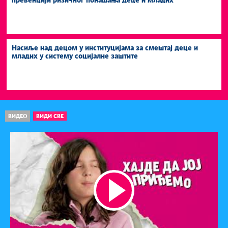
превенцији ризичног понашања деце и младих
Насиље над децом у институцијама за смештај деце и
младих у систему социјалне заштите
ВИДЕО
ВИДИ СВЕ