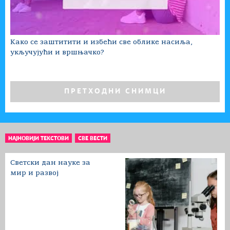
Како се заштитити и избећи све облике насиља,
укључујући и вршњачко?
ПРЕТХОДНИ СНИМЦИ
НАЈНОВИЈИ ТЕКСТОВИ
СВЕ ВЕСТИ
Светски дан науке за
мир и развој