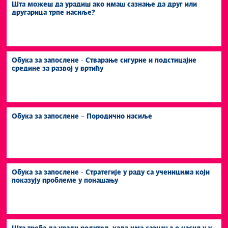
Шта можеш да урадиш ако имаш сазнање да друг или
другарица трпе насиље?
Обука за запослене - Стварање сигурне и подстицајне
средине за развој у вртићу
Обука за запослене – Породично насиље
Обука за запослене - Стратегије у раду са ученицима који
показују проблеме у понашању