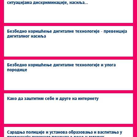
ситуацијама дискриминације, насиља...
Безбедно коришћење дигиталне технологије - превенција
дигиталног насиља
Безбедно коришћење дигиталне технологије и улога
породице
Како да заштитим себе и друге на интернету
Сарадња полиције и установа образовања и васпитања у