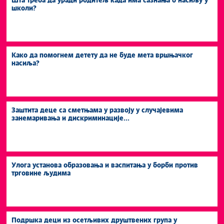
Шта треба да уради родитељ када има сазнања о насиљу у
школи?
Како да помогнем детету да не буде мета вршњачког
насиља?
Заштита деце са сметњама у развоју у случајевима
занемаривања и дискриминације...
Улога установа образовања и васпитања у борби против
трговине људима
Подршка деци из осетљивих друштвених група у