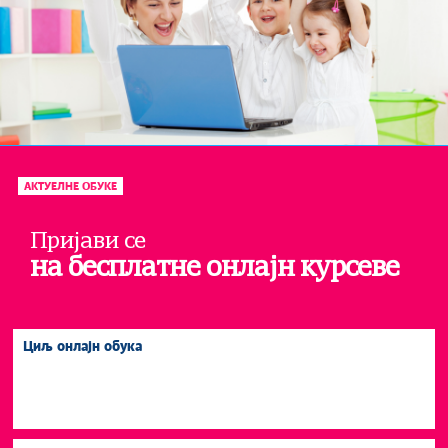
Лепо васпитање ствара добре људе!
АКТУЕЛНЕ ОБУКЕ
Пријави се
на бесплатне онлајн курсеве
Циљ онлајн обука